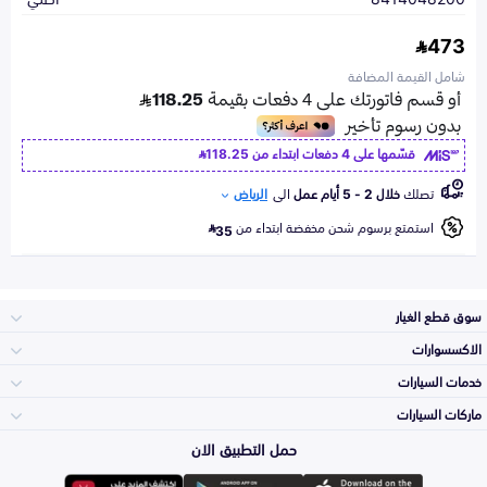
473
شامل القيمة المضافة
قسّمها على 4 دفعات ابتداء من
118.25
تصلك
خلال 2 - 5 أيام عمل
الى
الرياض
استمتع برسوم شحن مخفضة ابتداء من
35
سوق قطع الغيار
الاكسسوارات
الصدامات و الشبوك
خدمات السيارات
والواجهة
الاكسسوارات
ماركات السيارات
الأكثر مبيعاً
حمل التطبيق الان
المكائن، القيرات
تويوتا
وملحقاتها