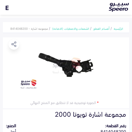
E
الرئيسية
أقسام القطع
الشمعات والاصطبات (الاضاءة)
مجموعة اشارة - 8414048200
*
الصورة توضيحية قد لا تتطابق مع المنتج النهائي
مجموعة اشارة تويوتا 2000
رقم القطعة:
الصنع:
8414048200
أصلي