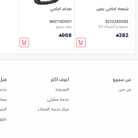
شمعة امامي يمين
صدام امامي
865114D001
921024D063
مستودع الشركاء 42
متجر سبيرو
968
382
عن سبيرو
اعرف اكثر
قبل 
من نحن
المدونة
خدمة
خدمة سعّرلي
سياس
مركز خدمة العملاء
الشر
طرق 