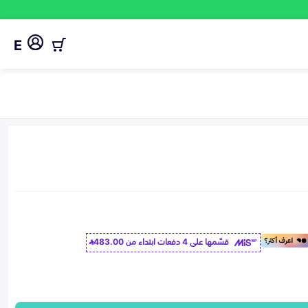
E
قسّمها على 4 دفعات ابتداء من
483.00