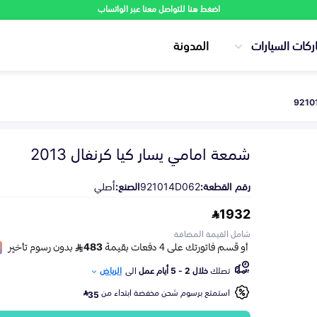
اضغط هنا للتواصل معنا عبر الواتساب
ركات السيارات
المدونة
شمعة امامي يسار كيا كرنفال 2013
رقم القطعة:
921014D062
الصنع:
أصلي
1932
شامل القيمة المضافة
تصلك
خلال 2 - 5 أيام عمل
الى
الرياض
استمتع برسوم شحن مخفضة ابتداء من
35