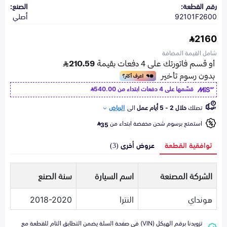
رقم القطعة:
الصنع:
92101F2600
أصلي
2160
شامل القيمة المضافة
قسّمها على 4 دفعات ابتداء من
540.00
تصلك
خلال 2 - 5 أيام عمل
الى
الرياض
استمتع برسوم شحن مخفضة ابتداء من
35
توافقية القطعة
عروض أخرى (3)
الشركة المصنعة
اسم السيارة
سنة الصنع
هونداي
النترا
2018-2020
تزويدنا برقم الهيكل (VIN) في صفحة السلة يضمن التطابق التام للقطعة مع