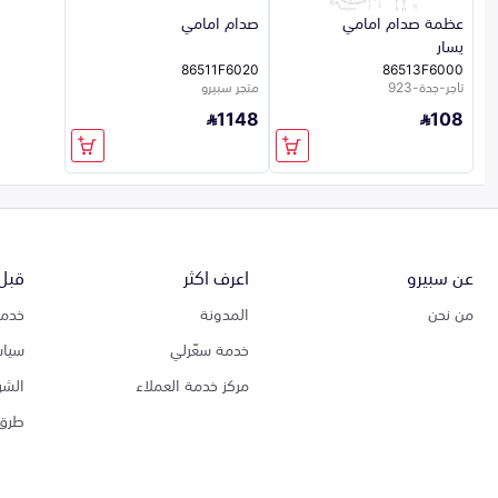
عظمة صدام امامي
صدام امامي
يسار
86511F6020
86513F6000
تاجر-جدة-923
متجر سبيرو
1148
108
عن سبيرو
اعرف اكثر
قبل 
من نحن
المدونة
خدمة
خدمة سعّرلي
سياس
مركز خدمة العملاء
الشر
طرق 