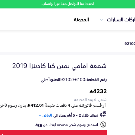
اضغط هنا للتواصل معنا عبر الواتساب
ركات السيارات
المدونة
شمعة امامي يمين كيا كادينزا 2019
رقم القطعة:
92102F6100
الصنع:
أصلي
4232
شامل القيمة المضافة
تصلك
خلال 2 - 5 أيام عمل
الى
الرياض
استمتع برسوم شحن مخفضة ابتداء من
35