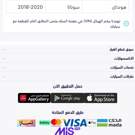
هونداي
سوناتا
2018-2020
تزويدنا برقم الهيكل (VIN) في صفحة السلة يضمن التطابق التام للقطعة مع
سيارتك
سوق قطع الغيار
الاكسسوارات
الصدامات و الشبوك
خدمات السيارات
والواجهة
الاكسسوارات
ماركات السيارات
الأكثر مبيعاً
حمل التطبيق الان
المكائن، القيرات
تويوتا
وملحقاتها
لوازم الرحلات
صيانة
طرق الدفع المتاحة
الشمعات
هيونداي
والاصطبات (الاضاءة)
اكسسوارات العناية
التلميع والعناية