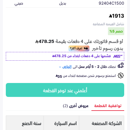
92404C1500
بديل
صيني
1913
شامل القيمة المضافة
خصم 5%
قسّمها على 4 دفعات ابتداء من
478.25
تصلك
خلال 2 - 5 أيام عمل
الى
الرياض
استمتع برسوم شحن مخفضة ابتداء من
35
أعلمني عند توفر القطعة
توافقية القطعة
عروض أخرى (2)
الشركة المصنعة
اسم السيارة
سنة الصنع