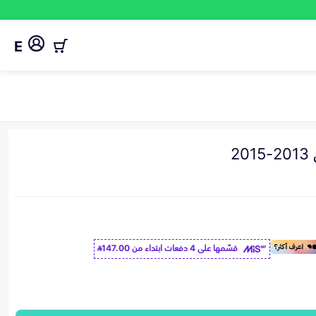
E
2
قسّمها على 4 دفعات ابتداء من
147.00