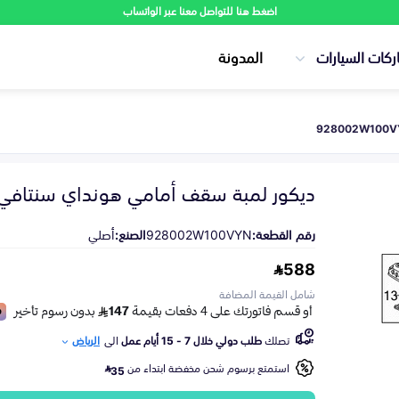
اضغط هنا للتواصل معنا عبر الواتساب
ركات السيارات
المدونة
ديكور لمبة سقف أمامي هونداي سنتافي 2013-015
رقم القطعة:
928002W100VYN
الصنع:
أصلي
588
شامل القيمة المضافة
تصلك
طلب دولي خلال 7 - 15 أيام عمل
الى
الرياض
استمتع برسوم شحن مخفضة ابتداء من
35