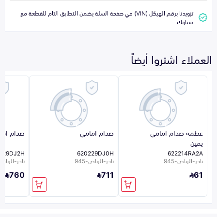
تزويدنا برقم الهيكل (VIN) في صفحة السلة يضمن التطابق التام للقطعة مع
سيارتك
العملاء اشتروا أيضاً
عظمة صدام امامي
صدام امامي
صدام اما
يمين
229DJ2H
620229DJ0H
622214RA2A
تاجر-الرياض-945
تاجر-الرياض-945
تاجر-الرياض-5
760
711
61