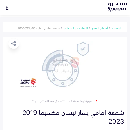
E
الرئيسية
أقسام القطع
الاضاءات و المصابيح
شمعة امامي يسار - 260609DJ0C
*
الصورة توضيحية قد لا تتطابق مع المنتج النهائي
شمعة امامي يسار نيسان مكسيما 2019-
2023