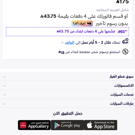
175
شامل القيمة المضافة
قسّمها على 4 دفعات ابتداء من
43.75
تصلك
خلال 2 - 5 أيام عمل
الى
الرياض
استمتع برسوم شحن مخفضة ابتداء من
18
سوق قطع الغيار
الاكسسوارات
الصدامات و الشبوك
خدمات السيارات
والواجهة
الاكسسوارات
ماركات السيارات
الأكثر مبيعاً
حمل التطبيق الان
المكائن، القيرات
تويوتا
وملحقاتها
لوازم الرحلات