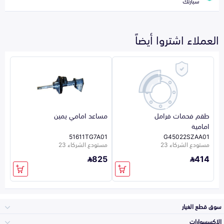
سيارتك
العملاء اشتروا أيضاً
طقم فحمات فرامل
مساعد امامي يمين
امامية
51611TG7A01
G45022SZAA01
مستودع الشركاء 23
مستودع الشركاء 23
825
414
سوق قطع الغيار
الاكسسوارات