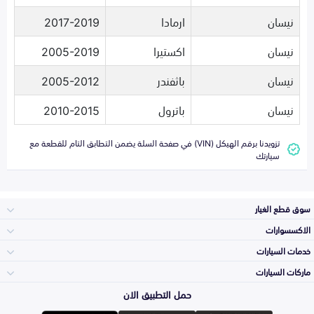
نيسان
ارمادا
2017-2019
نيسان
اكستيرا
2005-2019
نيسان
باثفندر
2005-2012
نيسان
باترول
2010-2015
تزويدنا برقم الهيكل (VIN) في صفحة السلة يضمن التطابق التام للقطعة مع
سيارتك
سوق قطع الغيار
الاكسسوارات
الصدامات و الشبوك
خدمات السيارات
والواجهة
الاكسسوارات
ماركات السيارات
الأكثر مبيعاً
حمل التطبيق الان
المكائن، القيرات
Toyota
وملحقاتها