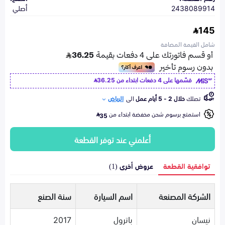
2438089914
أصلي
145
شامل القيمة المضافة
قسّمها على 4 دفعات ابتداء من
36.25
تصلك
خلال 2 - 5 أيام عمل
الى
الرياض
استمتع برسوم شحن مخفضة ابتداء من
35
أعلمني عند توفر القطعة
توافقية القطعة
عروض أخرى (1)
الشركة المصنعة
اسم السيارة
سنة الصنع
نيسان
باترول
2017