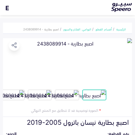
E
الرئيسية
أقسام القطع
البواجي، الفلاتر والسيور
اصبع بطارية - 2438089914
*
الصورة توضيحية قد لا تتطابق مع المنتج النهائي
اصبع بطارية نيسان باترول 2005-2019
رقم القطعة:
الصنع: