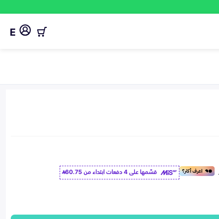
E
قسّمها على 4 دفعات ابتداء من
60.75