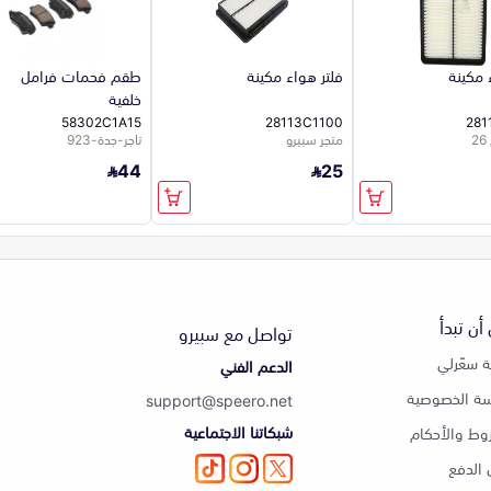
 مكينة
فلتر هواء مكينة
طقم فحمات فرامل
خلفية
58302C1A15
28113C1100
281
متجر سبيرو
تاجر-جدة-923
44
25
أن تبدأ
تواصل مع سبيرو
 سعّرلي
الدعم الفني
ة الخصوصية
support@speero.net
شبكاتنا الاجتماعية
وط والأحكام
الدفع