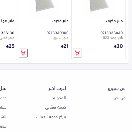
فلتر مكيف
فلتر مكيف
فلتر هواء
133S100
97133A9000
971333SAA0
تاجر-جدة-923
متجر سبيرو
متجر محلي 26
25
21
30
عن سبيرو
اعرف اكثر
قبل 
من نحن
المدونة
خدمة
خدمة سعّرلي
سياس
مركز خدمة العملاء
الشر
طرق 