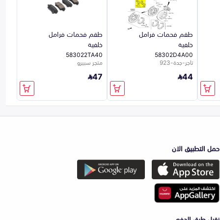
طقم فحمات فرامل
طقم فحمات فرامل
خلفية
خلفية
583022TA40
58302D4A00
تاجر-جدة-923
متجر سبيرو
47
44
حمل التطبيق الان
نقبل طرق الدفع