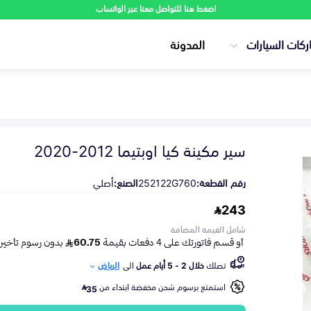
اضغط هنا للتواصل معنا عبر الواتساب
ركات السيارات
المدونة
سير مكينة كيا اوبتيما 2012-2020
رقم القطعة:
252122G760
الصنع:
أصلي
243
شامل القيمة المضافة
تصلك
خلال 2 - 5 أيام عمل
الى
الرياض
استمتع برسوم شحن مخفضة ابتداء من
35