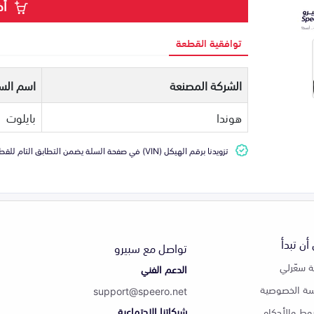
أض
توافقية القطعة
الشركة المصنعة
اسم السي
هوندا
بايلوت
تزويدنا برقم الهيكل (VIN) في صفحة السلة يضمن التطابق التام للقطعة مع سيارتك
أن تبدأ
تواصل مع سبيرو
 سعّرلي
الدعم الفني
ة الخصوصية
support@speero.net
شبكاتنا الاجتماعية
وط والأحكام