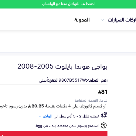
اضغط هنا للتواصل معنا عبر الواتساب
ركات السيارات
المدونة
بواجي هوندا بايلوت 2005-2008
رقم القطعة:
9807B5517W
الصنع:
أصلي
81
شامل القيمة المضافة
تصلك
خلال 2 - 5 أيام عمل
الى
الرياض
استمتع برسوم شحن مخفضة ابتداء من
35