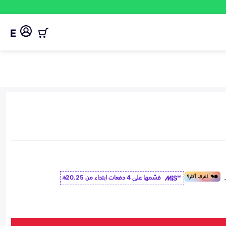
E
قسّمها على 4 دفعات ابتداء من
20.25