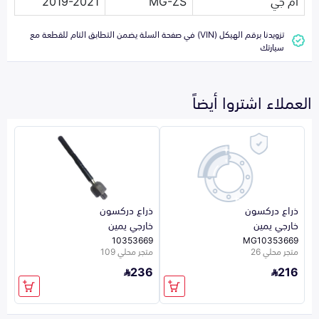
ام جي
MG-ZS
2019-2021
تزويدنا برقم الهيكل (VIN) في صفحة السلة يضمن التطابق التام للقطعة مع
سيارتك
العملاء اشتروا أيضاً
ذراع دركسون
ذراع دركسون
خارجي يمين
خارجي يمين
10353669
MG10353669
متجر محلي 26
متجر محلي 109
236
216