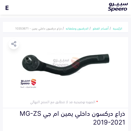
E
الرئيسية
أقسام القطع
الدركسون وملحقاته
ذراع دركسون داخلي يمين - 10353671
*
الصورة توضيحية قد لا تتطابق مع المنتج النهائي
ذراع دركسون داخلي يمين ام جي MG-ZS
2019-2021