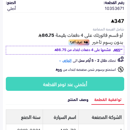
رقم القطعة:
الصنع:
10353671
أصلي
347
شامل القيمة المضافة
قسّمها على 4 دفعات ابتداء من
86.75
تصلك
خلال 2 - 5 أيام عمل
الى
الرياض
استمتع برسوم شحن مخفضة ابتداء من
35
أعلمني عند توفر القطعة
توافقية القطعة
وصف المنتج
الشركة المصنعة
اسم السيارة
سنة الصنع