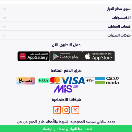
سوق قطع الغيار
الاكسسوارات
الصدامات و الشبوك
خدمات السيارات
والواجهة
الاكسسوارات
ماركات السيارات
الأكثر مبيعاً
حمل التطبيق الان
المكائن، القيرات
تويوتا
وملحقاتها
لوازم الرحلات
صيانة
طرق الدفع المتاحة
الشمعات
هيونداي
والاصطبات (الاضاءة)
اكسسوارات العناية
التلميع والعناية
الفرامل والأقمشة
شبكاتنا الاجتماعية
كيا
الزيوت و السوائل
اصلاح الطلاء
والصدمات
الأبواب، الرفرف
خدمة سعّرلي
سياسة الخصوصية
الشروط والأحكام
طرق الدفع
من نحن
نيسان
والكبوت
اضغط هنا للتواصل معنا عبر الواتساب