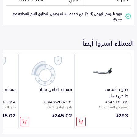
تزويدنا برقم الهيكل (VIN) في صفحة السلة يضمن التطابق التام للقطعة مع
سيارتك
العملاء اشتروا أيضاً
ذراع دركسون
مساعد امامي يسار
مساعد ام
خارجي يسار
108Z654
USA485208Z181
4547039365
مستودع الشركاء 30
تاجر-الرياض-876
تاجر-الرياض-6
245.02
245.02
293