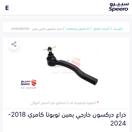
E
الرئيسية
أقسام القطع
الدركسون وملحقاته
ذراع دركسون خارجي يمين - 4546080008
*
الصورة توضيحية قد لا تتطابق مع المنتج النهائي
ذراع دركسون خارجي يمين تويوتا كامري 2018-
2024