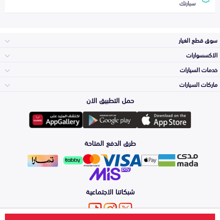
سيارتك
سوق قطع الغيار
الاكسسوارات
الصدامات و الشبوك
خدمات السيارات
والواجهة
الاكسسوارات
ماركات السيارات
الأكثر مبيعاً
حمل التطبيق الان
المكائن، القيرات
تويوتا
وملحقاتها
لوازم الرحلات
صيانة
طرق الدفع المتاحة
الشمعات
هيونداي
والاصطبات (الاضاءة)
اكسسوارات العناية
التلميع والعناية
الفرامل والأقمشة
شبكاتنا الاجتماعية
كيا
الزيوت و السوائل
اصلاح الطلاء