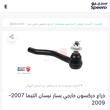
E
الرئيسية
أقسام القطع
الدركسون وملحقاته
ذراع دركسون خارجي يسار - 48640JA00A
*
الصورة توضيحية قد لا تتطابق مع المنتج النهائي
ذراع دركسون خارجي يسار نيسان التيما 2007-
2009