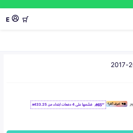
E
قسّمها على 4 دفعات ابتداء من
433.25