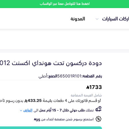
اضغط هنا للتواصل معنا عبر الواتساب
ركات السيارات
المدونة
دودة دركسون تحت هونداي اكسنت 2012-2017
رقم القطعة:
565001R101
الصنع:
أصلي
1733
شامل القيمة المضافة
تصلك
طلب دولي خلال 7 - 15 أيام عمل
الى
الرياض
استمتع برسوم شحن مخفضة ابتداء من
35