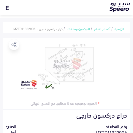
E
الرئيسية
أقسام القطع
الدركسون وملحقاته
ذراع دركسون خارجي - MZTD1132290A
*
الصورة توضيحية قد لا تتطابق مع المنتج النهائي
ذراع دركسون خارجي
رقم القطعة:
الصنع:
MZTD1132290A
أصلي