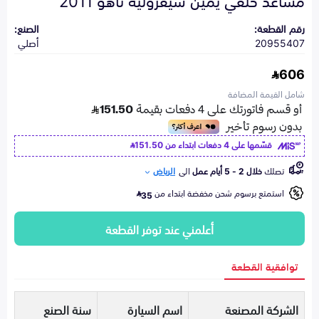
رقم القطعة:
الصنع:
20955407
أصلي
606
شامل القيمة المضافة
قسّمها على 4 دفعات ابتداء من
151.50
تصلك
خلال 2 - 5 أيام عمل
الى
الرياض
استمتع برسوم شحن مخفضة ابتداء من
35
أعلمني عند توفر القطعة
توافقية القطعة
الشركة المصنعة
اسم السيارة
سنة الصنع