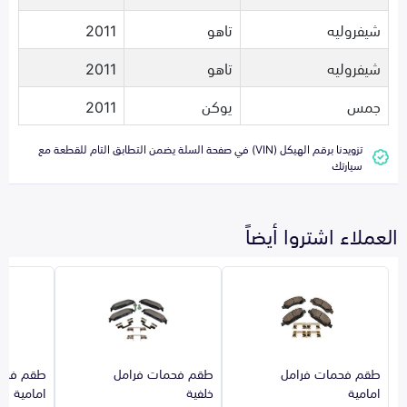
شيفروليه
تاهو
2011
شيفروليه
تاهو
2011
جمس
يوكن
2011
تزويدنا برقم الهيكل (VIN) في صفحة السلة يضمن التطابق التام للقطعة مع
سيارتك
العملاء اشتروا أيضاً
طقم فحمات فرامل
طقم فحمات فرامل
طقم فحم
امامية
خلفية
امامية