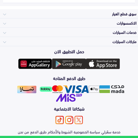
سوق قطع الغيار
الاكسسوارات
الصدامات و الشبوك
خدمات السيارات
والواجهة
الاكسسوارات
ماركات السيارات
الأكثر مبيعاً
حمل التطبيق الان
المكائن، القيرات
تويوتا
وملحقاتها
لوازم الرحلات
صيانة
طرق الدفع المتاحة
الشمعات
هيونداي
والاصطبات (الاضاءة)
اكسسوارات العناية
التلميع والعناية
الفرامل والأقمشة
شبكاتنا الاجتماعية
كيا
الزيوت و السوائل
حماية مقدمة السيارة
الأبواب، الرفرف
خدمة سعّرلي
سياسة الخصوصية
الشروط والأحكام
طرق الدفع
من نحن
نيسان
والكبوت