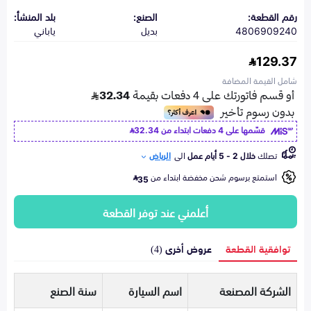
رقم القطعة:
الصنع:
بلد المنشأ:
4806909240
بديل
ياباني
129.37
شامل القيمة المضافة
قسّمها على 4 دفعات ابتداء من
32.34
تصلك
خلال 2 - 5 أيام عمل
الى
الرياض
استمتع برسوم شحن مخفضة ابتداء من
35
أعلمني عند توفر القطعة
توافقية القطعة
عروض أخرى (4)
الشركة المصنعة
اسم السيارة
سنة الصنع