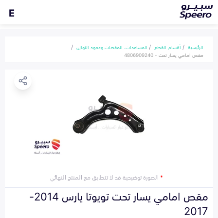
E
الرئيسية
أقسام القطع
المساعدات، المقصات وعمود التوازن
مقص امامي يسار تحت - 4806909240
*
الصورة توضيحية قد لا تتطابق مع المنتج النهائي
مقص امامي يسار تحت تويوتا يارس 2014-
2017