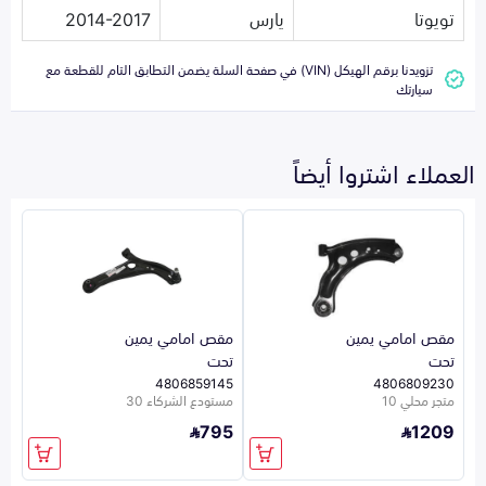
تويوتا
يارس
2014-2017
تزويدنا برقم الهيكل (VIN) في صفحة السلة يضمن التطابق التام للقطعة مع
سيارتك
العملاء اشتروا أيضاً
مقص امامي يمين
مقص امامي يمين
تحت
تحت
4806859145
4806809230
متجر محلي 10
مستودع الشركاء 30
795
1209