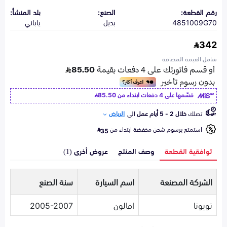
رقم القطعة:
الصنع:
بلد المنشأ:
4851009G70
بديل
ياباني
342
شامل القيمة المضافة
قسّمها على 4 دفعات ابتداء من
85.50
تصلك
خلال 2 - 5 أيام عمل
الى
الرياض
استمتع برسوم شحن مخفضة ابتداء من
35
توافقية القطعة
وصف المنتج
عروض أخرى (1)
الشركة المصنعة
اسم السيارة
سنة الصنع
تويوتا
افالون
2005-2007