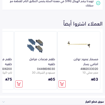
تزويدنا برقم الهيكل (VIN) في صفحة السلة يضمن التطابق التام للقطعة مع
سيارتك
العملاء اشتروا أيضاً
مسمار عمود توازن
طقم فحمات فرامل
طقم فحم
امامي يسار
خلفية
خلفية
6606200
0446606030
4882033020
متجر محلي 10
مستودع الشركاء 30
تاجر-الرياض-0
75
65
63
سوق قطع الغيار