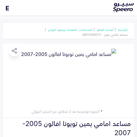
E
الرئيسية
أقسام القطع
المساعدات، المقصات وعمود التوازن
مساعد امامي يمين - 4851009G70
*
الصورة توضيحية قد لا تتطابق مع المنتج النهائي
مساعد امامي يمين تويوتا افالون 2005-
2007