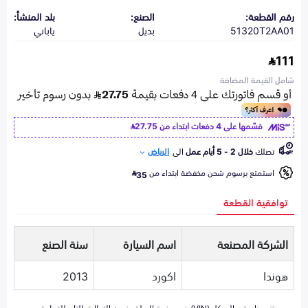
رقم القطعة:
الصنع:
بلد المنشأ:
51320T2AA01
بديل
ياباني
111
شامل القيمة المضافة
قسّمها على 4 دفعات ابتداء من
27.75
تصلك
خلال 2 - 5 أيام عمل
الى
الرياض
استمتع برسوم شحن مخفضة ابتداء من
35
توافقية القطعة
الشركة المصنعة
اسم السيارة
سنة الصنع
هوندا
اكورد
2013
تزويدنا برقم الهيكل (VIN) في صفحة السلة يضمن التطابق التام للقطعة مع