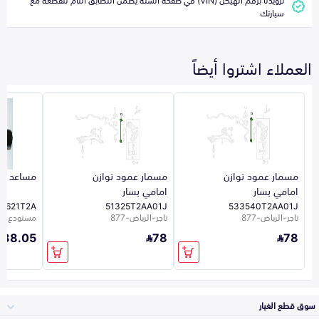
سيارتك
العملاء اشتروا أيضاً
مسمار عمود توازن
مسمار عمود توازن
مساعد ام
امامي يسار
امامي يسار
51621T2A
51325T2AA01J
533540T2AA01J
تاجر-الرياض-877
تاجر-الرياض-877
مستودع الشر
238.05
78
78
سوق قطع الغيار