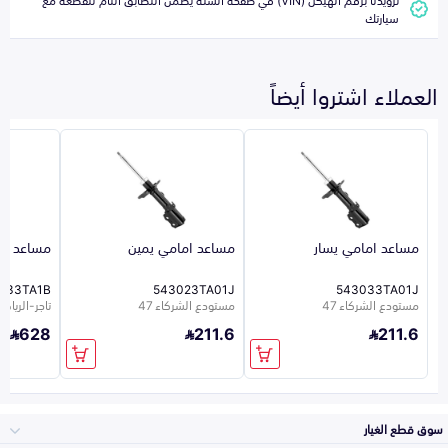
سيارتك
العملاء اشتروا أيضاً
مساعد امامي يسار
مساعد امامي يمين
مساعد ام
033TA1B
543023TA01J
543033TA01J
مستودع الشركاء 47
مستودع الشركاء 47
تاجر-الرياض-5
628
211.6
211.6
سوق قطع الغيار