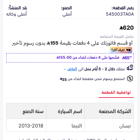
رقم القطعة:
الصنع:
بلد المنشأ:
545003TA0A
أصلي
أصلي وكالة
620
شامل القيمة المضافة
قسّمها على 4 دفعات ابتداء من
155.00
تصلك
خلال 2 - 5 أيام عمل
الى
الرياض
استمتع برسوم شحن مخفضة ابتداء من
35
توافقية القطعة
الشركة المصنعة
اسم السيارة
سنة الصنع
نيسان
التيما
2013-2018
تزويدنا برقم الهيكل (VIN) في صفحة السلة يضمن التطابق التام للقطعة مع