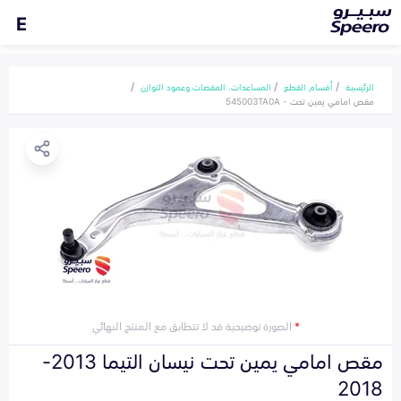
E
الرئيسية
أقسام القطع
المساعدات، المقصات وعمود التوازن
مقص امامي يمين تحت - 545003TA0A
*
الصورة توضيحية قد لا تتطابق مع المنتج النهائي
مقص امامي يمين تحت نيسان التيما 2013-
2018