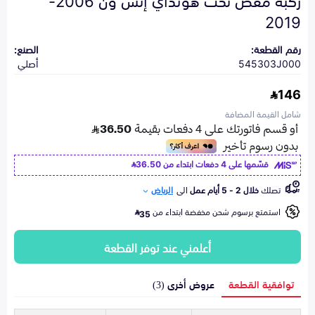
2019
رقم القطعة:
الصنع:
545303J000
أصلي
146
شامل القيمة المضافة
قسّمها على 4 دفعات ابتداء من
36.50
تصلك
خلال 2 - 5 أيام عمل
الى
الرياض
استمتع برسوم شحن مخفضة ابتداء من
35
أعلمني عند توفر القطعة
توافقية القطعة
عروض أخرى (3)