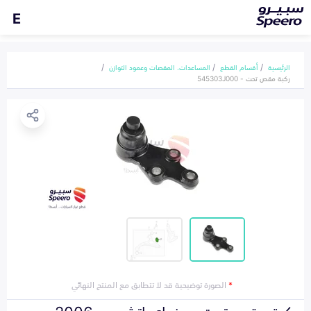
E
الرئيسية
أقسام القطع
المساعدات، المقصات وعمود التوازن
ركبة مقص تحت - 545303J000
*
الصورة توضيحية قد لا تتطابق مع المنتج النهائي
ركبة مقص تحت هونداي إتش ون 2006-