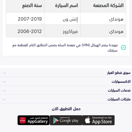
الشركة المصنعة
اسم السيارة
سنة الصنع
هونداي
إتش ون
2007-2019
هونداي
فيراكروز
2006-2012
تزويدنا برقم الهيكل (VIN) في صفحة السلة يضمن التطابق التام للقطعة مع
سيارتك
سوق قطع الغيار
الاكسسوارات
الصدامات و الشبوك
خدمات السيارات
والواجهة
الاكسسوارات
ماركات السيارات
الأكثر مبيعاً
حمل التطبيق الان
المكائن، القيرات
تويوتا
وملحقاتها
لوازم الرحلات
صيانة