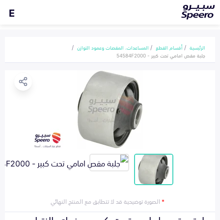
E
الرئيسية
أقسام القطع
المساعدات، المقصات وعمود التوازن
جلبة مقص امامي تحت كبير - 54584F2000
*
الصورة توضيحية قد لا تتطابق مع المنتج النهائي
جلبة مقص امامي تحت كبير هونداي النترا