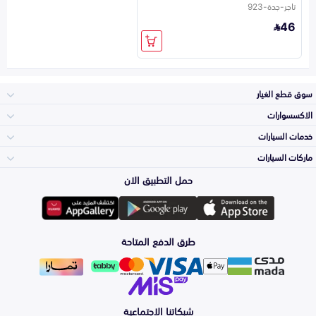
تاجر-جدة-923
46
سوق قطع الغيار
الاكسسوارات
الصدامات و الشبوك
خدمات السيارات
والواجهة
الاكسسوارات
ماركات السيارات
الأكثر مبيعاً
حمل التطبيق الان
المكائن، القيرات
Toyota
وملحقاتها
لوازم الرحلات
صيانة
طرق الدفع المتاحة
الشمعات
Hyundai
والاصطبات (الاضاءة)
اكسسوارات العناية
التلميع والعناية
الفرامل والأقمشة
شبكاتنا الاجتماعية
Kia