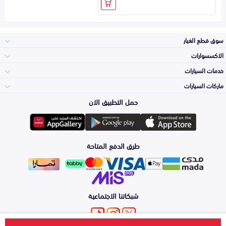
سوق قطع الغيار
الاكسسوارات
الصدامات و الشبوك
خدمات السيارات
والواجهة
الاكسسوارات
ماركات السيارات
الأكثر مبيعاً
حمل التطبيق الان
المكائن، القيرات
تويوتا
وملحقاتها
لوازم الرحلات
صيانة
طرق الدفع المتاحة
الشمعات
هيونداي
والاصطبات (الاضاءة)
اكسسوارات العناية
التلميع والعناية
الفرامل والأقمشة
شبكاتنا الاجتماعية
كيا
الزيوت و السوائل
حماية مقدمة السيارة