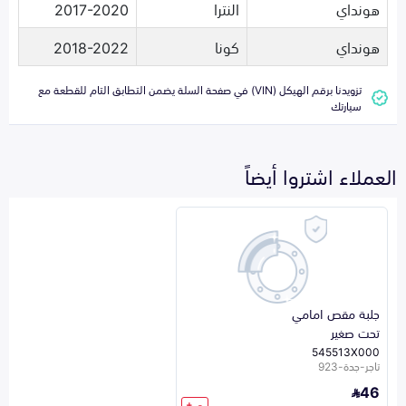
هونداي
النترا
2017-2020
هونداي
كونا
2018-2022
تزويدنا برقم الهيكل (VIN) في صفحة السلة يضمن التطابق التام للقطعة مع
سيارتك
العملاء اشتروا أيضاً
جلبة مقص امامي
تحت صغير
545513X000
تاجر-جدة-923
46