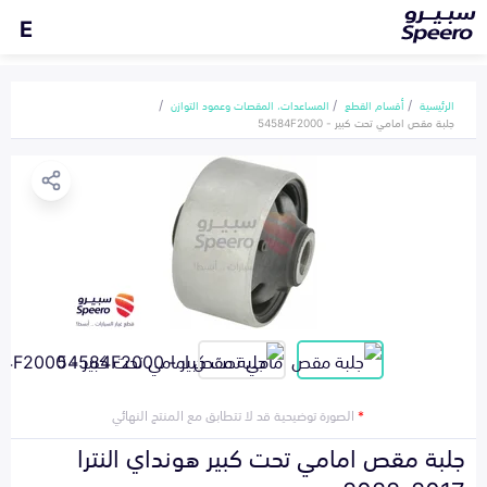
E
الرئيسية
أقسام القطع
المساعدات، المقصات وعمود التوازن
جلبة مقص امامي تحت كبير - 54584F2000
*
الصورة توضيحية قد لا تتطابق مع المنتج النهائي
جلبة مقص امامي تحت كبير هونداي النترا