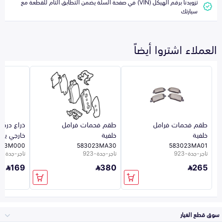
تزويدنا برقم الهيكل (VIN) في صفحة السلة يضمن التطابق التام للقطعة مع
سيارتك
العملاء اشتروا أيضاً
طقم فحمات فرامل
طقم فحمات فرامل
ذراع درك
خلفية
خلفية
خارجي يسا
203M000
583023MA30
583023MA01
تاجر-جدة-923
تاجر-جدة-923
تاجر-جدة-923
169
380
265
سوق قطع الغيار