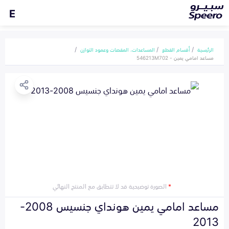
E
الرئيسية
أقسام القطع
المساعدات، المقصات وعمود التوازن
مساعد امامي يمين - 546213M702
*
الصورة توضيحية قد لا تتطابق مع المنتج النهائي
مساعد امامي يمين هونداي جنسيس 2008-
2013