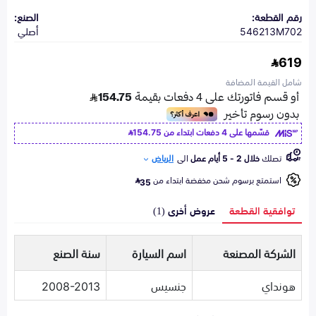
رقم القطعة:
الصنع:
546213M702
أصلي
619
شامل القيمة المضافة
قسّمها على 4 دفعات ابتداء من
154.75
تصلك
خلال 2 - 5 أيام عمل
الى
الرياض
استمتع برسوم شحن مخفضة ابتداء من
35
توافقية القطعة
عروض أخرى (1)
الشركة المصنعة
اسم السيارة
سنة الصنع
هونداي
جنسيس
2008-2013