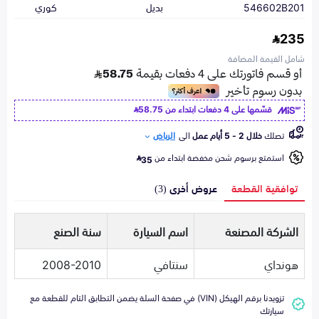
546602B201
بديل
كوري
235
شامل القيمة المضافة
قسّمها على 4 دفعات ابتداء من
58.75
تصلك
خلال 2 - 5 أيام عمل
الى
الرياض
استمتع برسوم شحن مخفضة ابتداء من
35
توافقية القطعة
عروض أخرى (3)
الشركة المصنعة
اسم السيارة
سنة الصنع
هونداي
سنتافي
2008-2010
تزويدنا برقم الهيكل (VIN) في صفحة السلة يضمن التطابق التام للقطعة مع
سيارتك