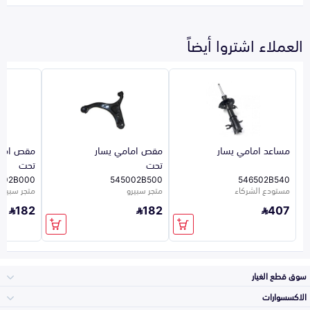
العملاء اشتروا أيضاً
مساعد امامي يسار
مقص امامي يسار
مقص امام
تحت
تحت
002B000
545002B500
546502B540
مستودع الشركاء
متجر سبيرو
متجر سبيرو
182
182
407
سوق قطع الغيار
الاكسسوارات
الصدامات و الشبوك