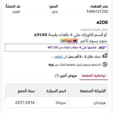
رقم القطعة:
الصنع:
بلد المنشأ:
546612T232
بديل
كوري
206
شامل القيمة المضافة
قسّمها على 4 دفعات ابتداء من
51.50
تصلك
خلال 2 - 5 أيام عمل
الى
الرياض
استمتع برسوم شحن مخفضة ابتداء من
35
توافقية القطعة
عروض أخرى (3)
الشركة المصنعة
اسم السيارة
سنة الصنع
هونداي
سوناتا
2011-2014