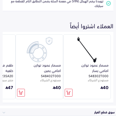
تزويدنا برقم الهيكل (VIN) في صفحة السلة يضمن التطابق التام للقطعة مع
سيارتك
العملاء اشتروا أيضاً
مسمار عمود توازن
مسمار عمود توازن
طقم فحم
امامي يسار
امامي يمين
خلفية
023SA20
548402T000
548302T000
مستودع الشركاء
مستودع الشركاء
متجر سبيرو
47
40
40
سوق قطع الغيار