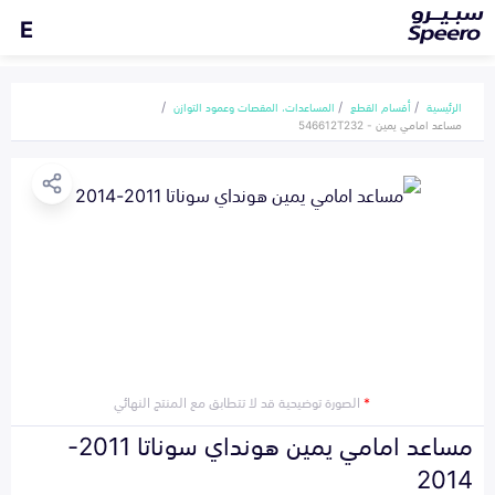
E
الرئيسية
أقسام القطع
المساعدات، المقصات وعمود التوازن
مساعد امامي يمين - 546612T232
*
الصورة توضيحية قد لا تتطابق مع المنتج النهائي
مساعد امامي يمين هونداي سوناتا 2011-
2014