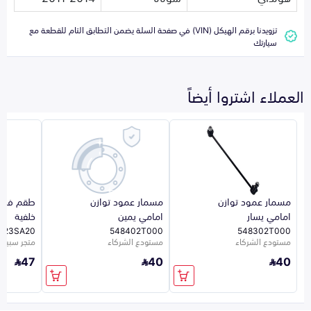
تزويدنا برقم الهيكل (VIN) في صفحة السلة يضمن التطابق التام للقطعة مع
سيارتك
العملاء اشتروا أيضاً
مسمار عمود توازن
مسمار عمود توازن
طقم فحم
امامي يسار
امامي يمين
خلفية
023SA20
548402T000
548302T000
مستودع الشركاء
مستودع الشركاء
متجر سبيرو
47
40
40