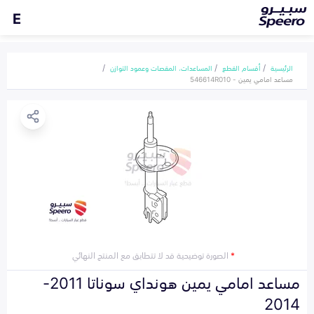
E
الرئيسية
أقسام القطع
المساعدات، المقصات وعمود التوازن
مساعد امامي يمين - 546614R010
*
الصورة توضيحية قد لا تتطابق مع المنتج النهائي
مساعد امامي يمين هونداي سوناتا 2011-
2014