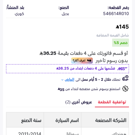
رقم القطعة:
الصنع:
بلد المنشأ:
546614R010
بديل
كوري
145
شامل القيمة المضافة
خصم 5%
قسّمها على 4 دفعات ابتداء من
36.25
تصلك
خلال 2 - 5 أيام عمل
الى
الرياض
استمتع برسوم شحن مخفضة ابتداء من
35
توافقية القطعة
عروض أخرى (2)
الشركة المصنعة
اسم السيارة
سنة الصنع
هونداي
سوناتا
2011-2014