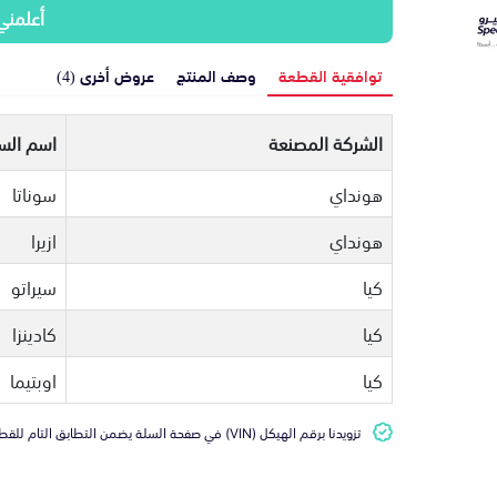
أعلمني
توافقية القطعة
وصف المنتج
عروض أخرى (4)
الشركة المصنعة
اسم السي
هونداي
سوناتا
هونداي
ازيرا
كيا
سيراتو
كيا
كادينزا
كيا
اوبتيما
تزويدنا برقم الهيكل (VIN) في صفحة السلة يضمن التطابق التام للقطعة مع سيارتك