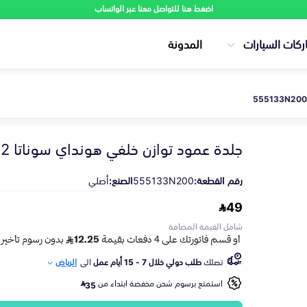
اضغط هنا للتواصل معنا عبر الواتساب
ركات السيارات
المدونة
جلدة عمود توازن خلفي هونداي سوناتا 2012-2024
رقم القطعة:
555133N200
الصنع:
أصلي
49
شامل القيمة المضافة
تصلك
طلب دولي خلال 7 - 15 أيام عمل
الى
الرياض
استمتع برسوم شحن مخفضة ابتداء من
35