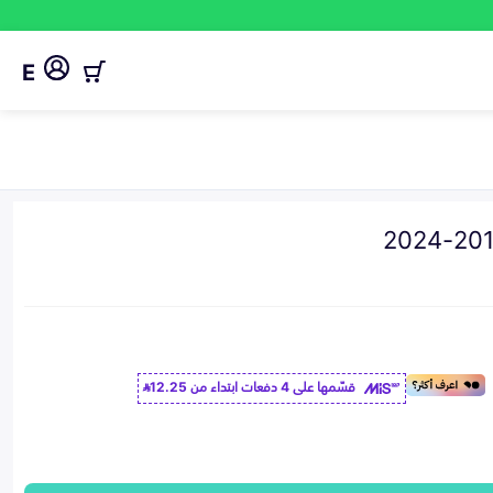
E
قسّمها على 4 دفعات ابتداء من
12.25