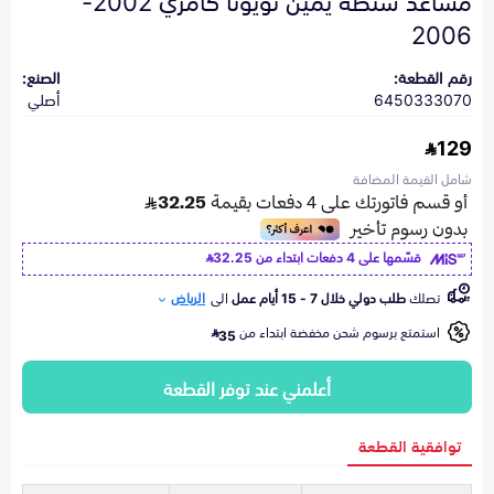
2006
رقم القطعة:
الصنع:
6450333070
أصلي
129
شامل القيمة المضافة
قسّمها على 4 دفعات ابتداء من
32.25
تصلك
طلب دولي خلال 7 - 15 أيام عمل
الى
الرياض
استمتع برسوم شحن مخفضة ابتداء من
35
أعلمني عند توفر القطعة
توافقية القطعة