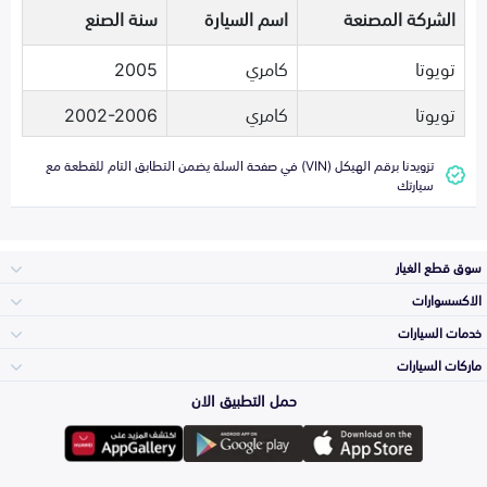
الشركة المصنعة
اسم السيارة
سنة الصنع
تويوتا
كامري
2005
تويوتا
كامري
2002-2006
تزويدنا برقم الهيكل (VIN) في صفحة السلة يضمن التطابق التام للقطعة مع
سيارتك
سوق قطع الغيار
الاكسسوارات
الصدامات و الشبوك
خدمات السيارات
والواجهة
الاكسسوارات
ماركات السيارات
الأكثر مبيعاً
حمل التطبيق الان
المكائن، القيرات
تويوتا
وملحقاتها
لوازم الرحلات
صيانة