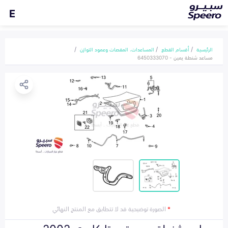
E
الرئيسية
أقسام القطع
المساعدات، المقصات وعمود التوازن
مساعد شنطة يمين - 6450333070
*
الصورة توضيحية قد لا تتطابق مع المنتج النهائي
مساعد شنطة يمين تويوتا كامري 2002-