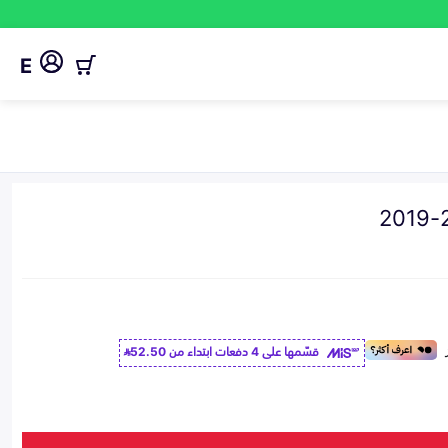
E
قسّمها على 4 دفعات ابتداء من
52.50