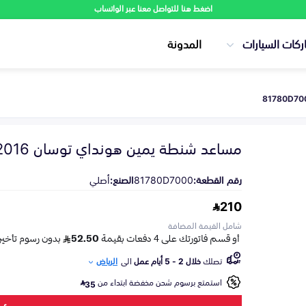
اضغط هنا للتواصل معنا عبر الواتساب
ركات السيارات
المدونة
مساعد شنطة يمين هونداي توسان 2016-2019
رقم القطعة:
81780D7000
الصنع:
أصلي
210
شامل القيمة المضافة
تصلك
خلال 2 - 5 أيام عمل
الى
الرياض
استمتع برسوم شحن مخفضة ابتداء من
35