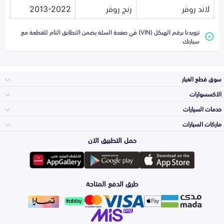
لاند روفر
رنج روفر
2013-2022
تزويدنا برقم الهيكل (VIN) في صفحة السلة يضمن التطابق التام للقطعة مع
سيارتك
سوق قطع الغيار
الاكسسوارات
الصدامات و الشبوك
خدمات السيارات
والواجهة
الاكسسوارات
ماركات السيارات
الأكثر مبيعاً
حمل التطبيق الان
المكائن، القيرات
تويوتا
وملحقاتها
لوازم الرحلات
صيانة
طرق الدفع المتاحة
الشمعات
هيونداي
والاصطبات (الاضاءة)
اكسسوارات العناية
التلميع والعناية