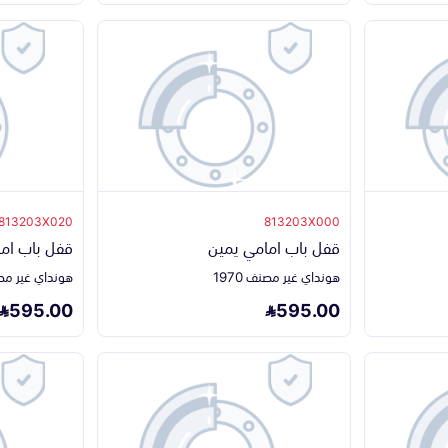
813203X020
813203X000
قفل باب امامي يمين
قفل باب ام
هونداي غير مصنف 1970
هونداي غير مصنف 
595.00
595.00