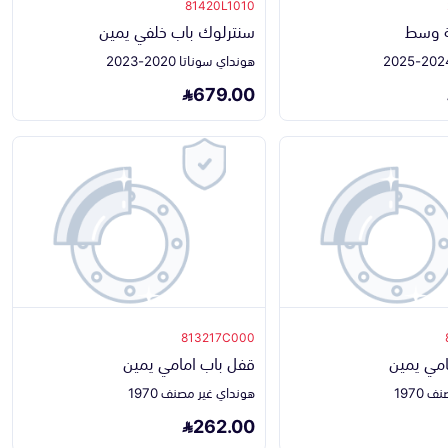
81420L1010
ة وسط
سنترلوك باب خلفي يمين
هونداي سوناتا 2020-2023
679.00
813217C000
امي يمين
قفل باب امامي يمين
1970
هونداي غير مصنف 1970
262.00