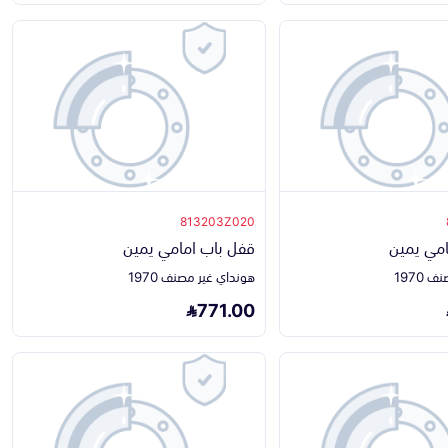
813203Z020
امي يمين
قفل باب امامي يمين
1970
هونداي غير مصنف 1970
771.00