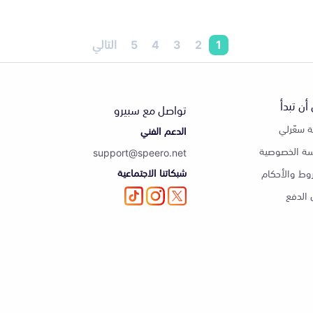
1
2
3
4
5
التالي
أن تبدأ
تواصل مع سبيرو
 سعّرلي
الدعم الفني
ة الخصوصية
support@speero.net
شبكاتنا الاجتماعية
وط والأحكام
الدفع