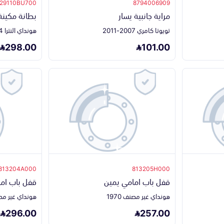
29110BU700
8794006909
مراية جانبية يسار
بطانة مكين
تويوتا كامري 2007-2011
هونداي النترا 2024-2025
298.00
101.00
813204A000
813205H000
قفل باب امامي يمين
قفل باب ام
هونداي غير مصنف 1970
هونداي غير مصنف 
296.00
257.00