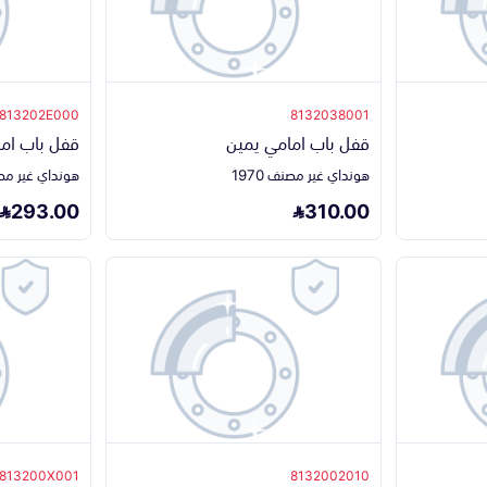
813202E000
8132038001
قفل باب امامي يمين
قفل باب ام
هونداي غير مصنف 1970
هونداي غير مصنف 
293.00
310.00
813200X001
8132002010