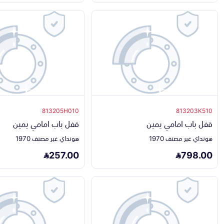
813205H010
813203K510
قفل باب امامي يمين
قفل باب امامي يمين
هونداي غير مصنف 1970
هونداي غير مصنف 1970
257.00
798.00