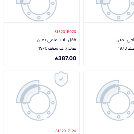
813201R020
امي يمين
قفل باب امامي يمين
1970
هونداي غير مصنف 1970
387.00
8132017120