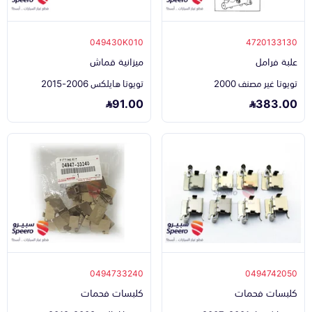
049430K010
4720133130
علبة فرامل
ميزانية قماش
تويوتا غير مصنف 2000
تويوتا هايلكس 2006-2015
91.00
383.00
0494733240
0494742050
كلبسات فحمات
كلبسات فحمات