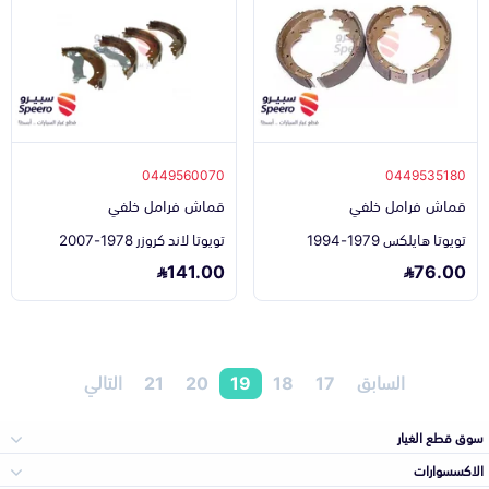
0449560070
0449535180
قماش فرامل خلفي
قماش فرامل خلفي
تويوتا هايلكس 1979-1994
تويوتا لاند كروزر 1978-2007
141.00
76.00
السابق
17
18
19
20
21
التالي
سوق قطع الغيار
الاكسسوارات
الصدامات و الشبوك