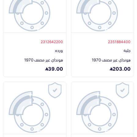
2312642200
2351884400
جلبة
ورده
هونداي غير مصنف 1970
هونداي غير مصنف 1970
39.00
203.00