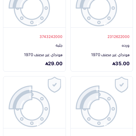
3743242000
2312622000
ورده
جلبة
هونداي غير مصنف 1970
هونداي غير مصنف 1970
29.00
35.00