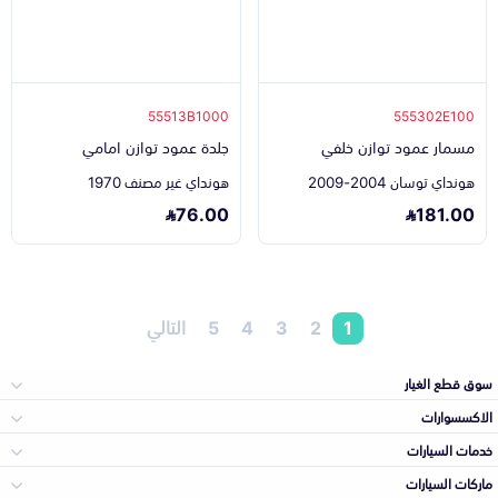
55513B1000
555302E100
مسمار عمود توازن خلفي
جلدة عمود توازن امامي
هونداي توسان 2004-2009
هونداي غير مصنف 1970
76.00
181.00
1
2
3
4
5
التالي
سوق قطع الغيار
الاكسسوارات
الصدامات و الشبوك
خدمات السيارات
والواجهة
الاكسسوارات
ماركات السيارات