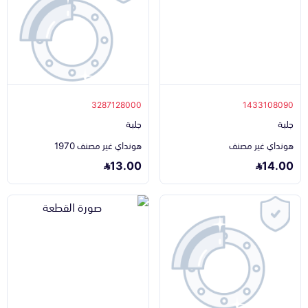
3287128000
1433108090
جلبة
جلبة
هونداي غير مصنف
هونداي غير مصنف 1970
13.00
14.00