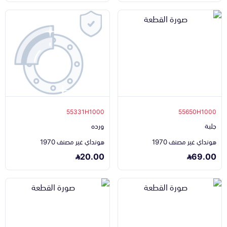
55331H1000
55650H1000
جلبة
ورده
هونداي غير مصنف 1970
هونداي غير مصنف 1970
20.00
69.00