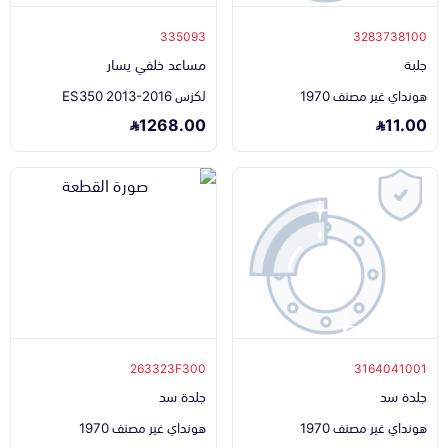
335093
3283738100
جلبة
مساعد خلفي يسار
هونداي غير مصنف 1970
لكزس ES350 2013-2016
1268.00
11.00
263323F300
3164041001
جلدة سد
جلدة سد
هونداي غير مصنف 1970
هونداي غير مصنف 1970