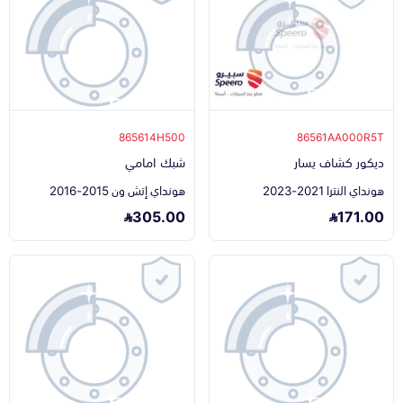
865614H500
86561AA000R5T
ديكور كشاف يسار
شبك امامي
هونداي النترا 2021-2023
هونداي إتش ون 2015-2016
305.00
171.00