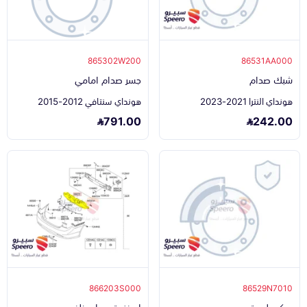
865302W200
86531AA000
شبك صدام
جسر صدام امامي
هونداي النترا 2021-2023
هونداي سنتافي 2012-2015
791.00
242.00
866203S000
86529N7010
ديكور لوحة
اسفنجة صدام خلفي