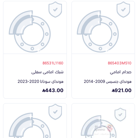
86531L1160
865403M510
صدام امامي
شبك امامى سفلى
هونداي جنسيس 2009-2014
هونداي سوناتا 2020-2023
443.00
921.00