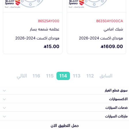
86525AY000
86350AY000CA
شبك امامي
عظمة شمعة يسار
هونداي اكسنت 2024-2026
هونداي اكسنت 2024-2026
15.00
1609.00
السابق
112
113
114
115
116
التالي
سوق قطع الغيار
الاكسسوارات
الصدامات و الشبوك
خدمات السيارات
والواجهة
الاكسسوارات
ماركات السيارات
الأكثر مبيعاً
حمل التطبيق الان
المكائن، القيرات