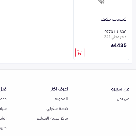
كمبروسر مكيف
977011U600
متجر محلي 241
4435
عن سبيرو
اعرف اكثر
قبل 
من نحن
المدونة
خدمة
خدمة سعّرلي
سياس
مركز خدمة العملاء
الشر
طرق 