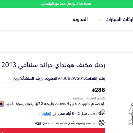
اضغط هنا للتواصل معنا عبر الواتساب
ركات السيارات
المدونة
رديتر مكيف هونداي جراند سنتافي 2013-2019
رقم القطعة:
976062W501
الصنع:
بديل
بلد المنشأ:
كوري
288
شامل القيمة المضافة
تصلك
خلال 2 - 5 أيام عمل
الى
الرياض
استمتع برسوم شحن مخفضة ابتداء من
35