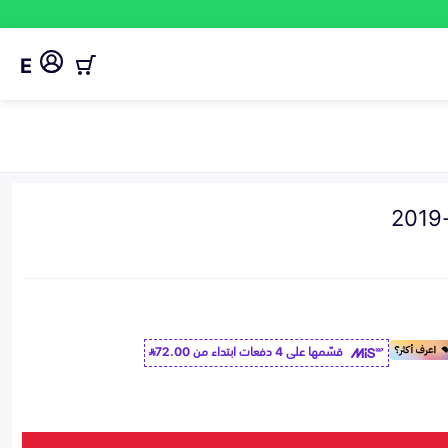
E
قسّمها على 4 دفعات ابتداء من
72.00