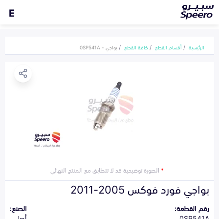
E
الرئيسية
أقسام القطع
كافة القطع
بواجي - 0SP541A
*
الصورة توضيحية قد لا تتطابق مع المنتج النهائي
بواجي فورد فوكس 2005-2011
رقم القطعة:
الصنع:
0SP541A
أصلي