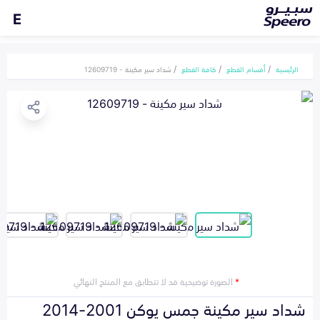
E
الرئيسية
أقسام القطع
كافة القطع
شداد سير مكينة - 12609719
*
الصورة توضيحية قد لا تتطابق مع المنتج النهائي
شداد سير مكينة جمس يوكن 2001-2014