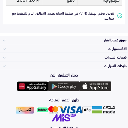
تزويدنا برقم الهيكل (VIN) في صفحة السلة يضمن التطابق التام للقطعة مع
سيارتك
سوق قطع الغيار
الاكسسوارات
الصدامات و الشبوك
خدمات السيارات
والواجهة
الاكسسوارات
ماركات السيارات
الأكثر مبيعاً
حمل التطبيق الان
المكائن، القيرات
تويوتا
وملحقاتها
لوازم الرحلات
صيانة
طرق الدفع المتاحة
الشمعات
هيونداي
والاصطبات (الاضاءة)
اكسسوارات العناية
التلميع والعناية
الفرامل والأقمشة
شبكاتنا الاجتماعية
كيا