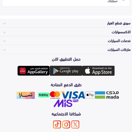
سيارتك
سوق قطع الغيار
الاكسسوارات
الصدامات و الشبوك
خدمات السيارات
والواجهة
الاكسسوارات
ماركات السيارات
الأكثر مبيعاً
حمل التطبيق الان
المكائن، القيرات
تويوتا
وملحقاتها
لوازم الرحلات
صيانة
طرق الدفع المتاحة
الشمعات
هيونداي
والاصطبات (الاضاءة)
اكسسوارات العناية
التلميع والعناية
الفرامل والأقمشة
شبكاتنا الاجتماعية
كيا
الزيوت و السوائل
حماية مقدمة السيارة