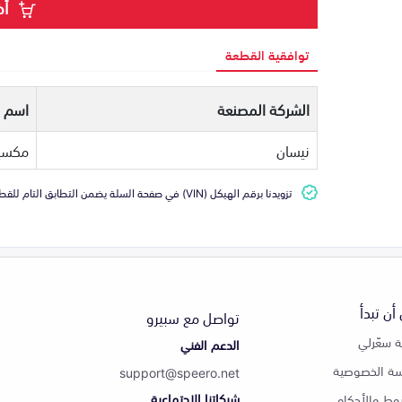
أض
توافقية القطعة
الشركة المصنعة
اسم ا
نيسان
مكسي
تزويدنا برقم الهيكل (VIN) في صفحة السلة يضمن التطابق التام للقطعة مع سيارتك
أن تبدأ
تواصل مع سبيرو
 سعّرلي
الدعم الفني
ة الخصوصية
support@speero.net
شبكاتنا الاجتماعية
وط والأحكام