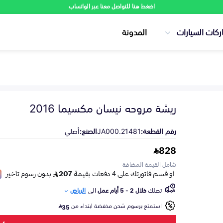
اضغط هنا للتواصل معنا عبر الواتساب
ركات السيارات
المدونة
ريشة مروحه نيسان مكسيما 2016
رقم القطعة:
21481.JA000
الصنع:
أصلي
828
شامل القيمة المضافة
تصلك
خلال 2 - 5 أيام عمل
الى
الرياض
استمتع برسوم شحن مخفضة ابتداء من
35