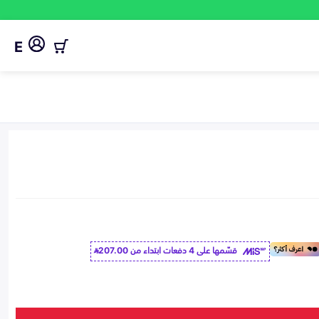
E
قسّمها على 4 دفعات ابتداء من
207.00