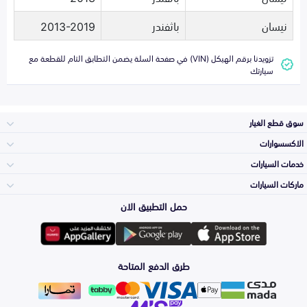
نيسان
باثفندر
2013-2019
تزويدنا برقم الهيكل (VIN) في صفحة السلة يضمن التطابق التام للقطعة مع
سيارتك
سوق قطع الغيار
الاكسسوارات
الصدامات و الشبوك
خدمات السيارات
والواجهة
الاكسسوارات
ماركات السيارات
الأكثر مبيعاً
حمل التطبيق الان
المكائن، القيرات
تويوتا
وملحقاتها
لوازم الرحلات
صيانة
طرق الدفع المتاحة
الشمعات
هيونداي
والاصطبات (الاضاءة)
اكسسوارات العناية