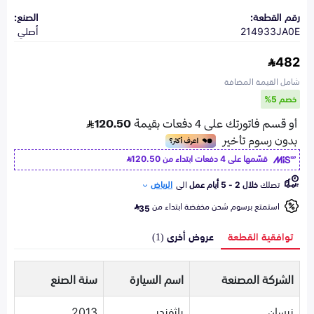
رقم القطعة:
الصنع:
214933JA0E
أصلي
482
شامل القيمة المضافة
خصم 5%
قسّمها على 4 دفعات ابتداء من
120.50
تصلك
خلال 2 - 5 أيام عمل
الى
الرياض
استمتع برسوم شحن مخفضة ابتداء من
35
توافقية القطعة
عروض أخرى (1)
الشركة المصنعة
اسم السيارة
سنة الصنع
نيسان
باثفندر
2013