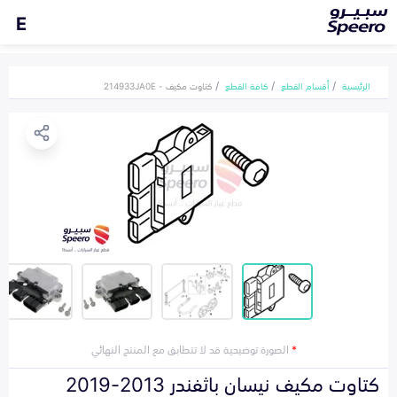
E
الرئيسية
أقسام القطع
كافة القطع
كتاوت مكيف - 214933JA0E
*
الصورة توضيحية قد لا تتطابق مع المنتج النهائي
كتاوت مكيف نيسان باثفندر 2013-2019