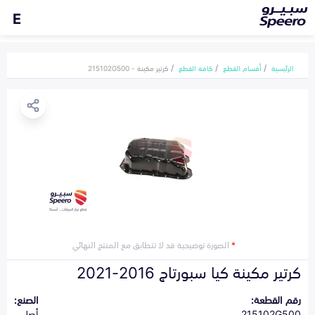
E
الرئيسية
أقسام القطع
كافة القطع
كرتير مكينة - 215102G500
*
الصورة توضيحية قد لا تتطابق مع المنتج النهائي
كرتير مكينة كيا سبورتاج 2016-2021
رقم القطعة:
الصنع:
215102G500
أصلي