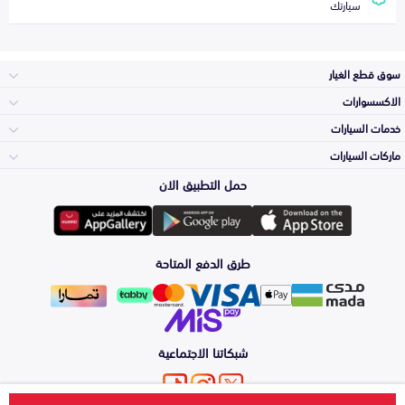
سيارتك
سوق قطع الغيار
الاكسسوارات
الصدامات و الشبوك
خدمات السيارات
والواجهة
الاكسسوارات
ماركات السيارات
الأكثر مبيعاً
حمل التطبيق الان
المكائن، القيرات
تويوتا
وملحقاتها
لوازم الرحلات
صيانة
طرق الدفع المتاحة
الشمعات
هيونداي
والاصطبات (الاضاءة)
اكسسوارات العناية
التلميع والعناية
الفرامل والأقمشة
شبكاتنا الاجتماعية
كيا
الزيوت و السوائل
اصلاح الطلاء