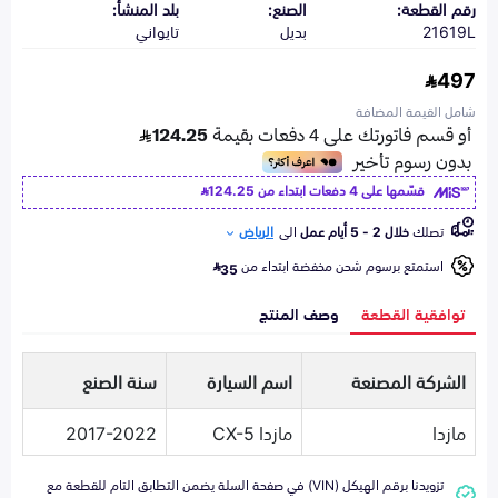
رقم القطعة:
الصنع:
بلد المنشأ:
21619L
بديل
تايواني
497
شامل القيمة المضافة
قسّمها على 4 دفعات ابتداء من
124.25
تصلك
خلال 2 - 5 أيام عمل
الى
الرياض
استمتع برسوم شحن مخفضة ابتداء من
35
توافقية القطعة
وصف المنتج
الشركة المصنعة
اسم السيارة
سنة الصنع
مازدا
مازدا CX-5
2017-2022
تزويدنا برقم الهيكل (VIN) في صفحة السلة يضمن التطابق التام للقطعة مع