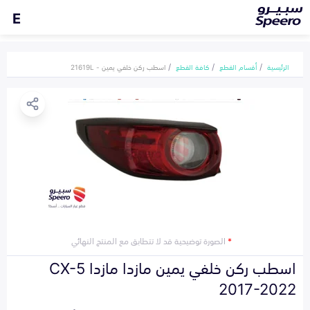
E
الرئيسية
أقسام القطع
كافة القطع
اسطب ركن خلفي يمين - 21619L
*
الصورة توضيحية قد لا تتطابق مع المنتج النهائي
اسطب ركن خلفي يمين مازدا مازدا CX-5
2017-2022