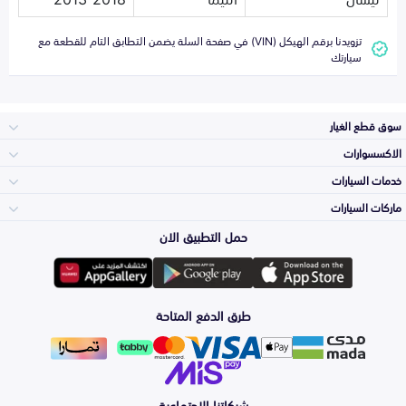
تزويدنا برقم الهيكل (VIN) في صفحة السلة يضمن التطابق التام للقطعة مع
سيارتك
سوق قطع الغيار
الاكسسوارات
الصدامات و الشبوك
خدمات السيارات
والواجهة
الاكسسوارات
ماركات السيارات
الأكثر مبيعاً
حمل التطبيق الان
المكائن، القيرات
تويوتا
وملحقاتها
لوازم الرحلات
صيانة
طرق الدفع المتاحة
الشمعات
هيونداي
والاصطبات (الاضاءة)
اكسسوارات العناية
التلميع والعناية
الفرامل والأقمشة
شبكاتنا الاجتماعية
كيا