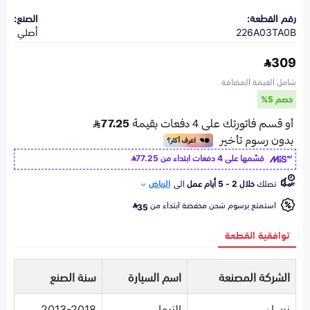
رقم القطعة:
الصنع:
226A03TA0B
أصلي
309
شامل القيمة المضافة
خصم 5%
قسّمها على 4 دفعات ابتداء من
77.25
تصلك
خلال 2 - 5 أيام عمل
الى
الرياض
استمتع برسوم شحن مخفضة ابتداء من
35
توافقية القطعة
الشركة المصنعة
اسم السيارة
سنة الصنع
نيسان
التيما
2013-2018