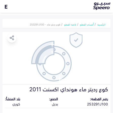
E
الرئيسية
أقسام القطع
كافة القطع
كوع رديتر ماء - 253291J100
كوع رديتر ماء هونداي اكسنت 2011
رقم القطعة:
الصنع:
بلد المنشأ:
253291J100
بديل
كوري