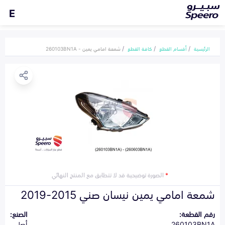
E
الرئيسية
أقسام القطع
كافة القطع
شمعة امامي يمين - 260103BN1A
*
الصورة توضيحية قد لا تتطابق مع المنتج النهائي
شمعة امامي يمين نيسان صني 2015-2019
رقم القطعة:
الصنع:
260103BN1A
أصلي