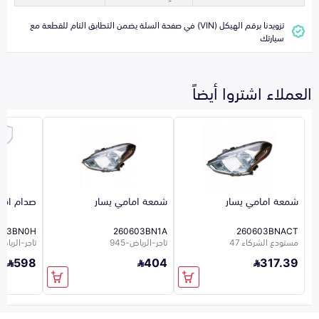
تزويدنا برقم الهيكل (VIN) في صفحة السلة يضمن التطابق التام للقطعة مع
سيارتك
العملاء اشتروا أيضاً
شمعة امامي يسار
شمعة امامي يسار
صدام اما
223BN0H
260603BN1A
260603BNACT
مستودع الشركاء 47
تاجر-الرياض-945
تاجر-الرياض-5
598
404
317.39