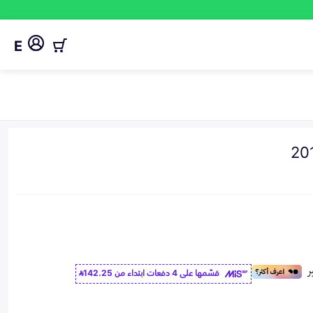
E
قسّمها على 4 دفعات ابتداء من
142.25