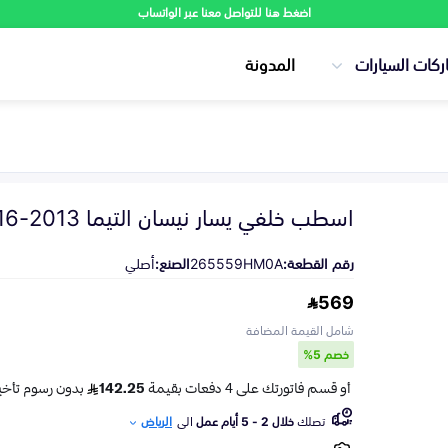
اضغط هنا للتواصل معنا عبر الواتساب
ركات السيارات
المدونة
اسطب خلفي يسار نيسان التيما 2013-2016
رقم القطعة:
265559HM0A
الصنع:
أصلي
569
شامل القيمة المضافة
خصم 5%
تصلك
خلال 2 - 5 أيام عمل
الى
الرياض