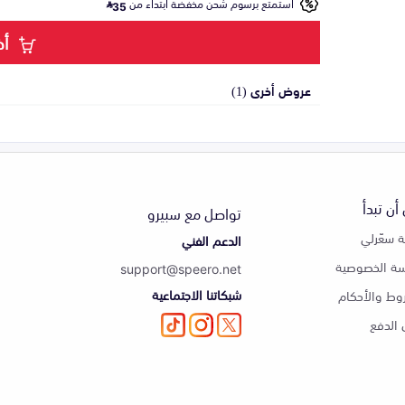
استمتع برسوم شحن مخفضة ابتداء من
35
أض
عروض أخرى (1)
أن تبدأ
تواصل مع سبيرو
 سعّرلي
الدعم الفني
ة الخصوصية
support@speero.net
شبكاتنا الاجتماعية
وط والأحكام
الدفع