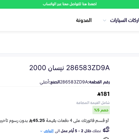
اضغط هنا للتواصل معنا عبر الواتساب
ركات السيارات
المدونة
286583ZD9A نيسان 2000
رقم القطعة:
286583ZD9A
الصنع:
أصلي
181
شامل القيمة المضافة
خصم 5%
تصلك
خلال 2 - 5 أيام عمل
الى
الرياض