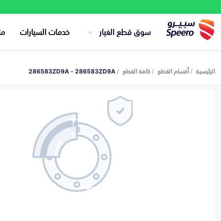
سوق قطع الغيار
خدمات السيارات
ما
الرئيسية
أقسام القطع
كافة القطع
286583ZD9A - 286583ZD9A